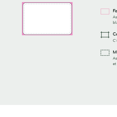
Fo
As
bl
Co
C'
Ma
As
et