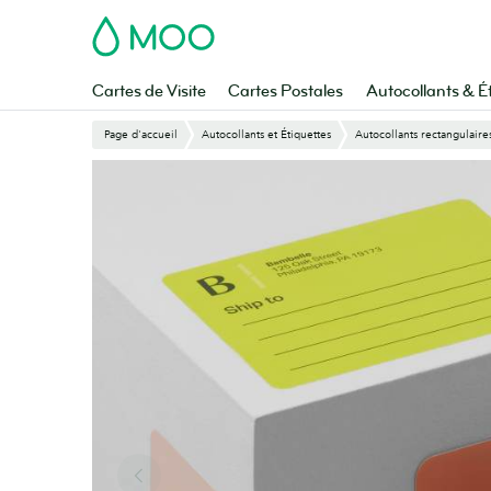
Aller
MOO
au
contenu
principal
Cartes de Visite
Cartes Postales
Autocollants & É
Page d'accueil
Autocollants et Étiquettes
Autocollants rectangulaire