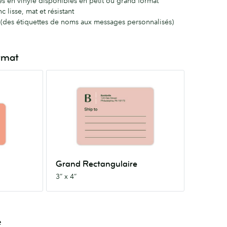
es en vinyle disponibles en petit ou grand format
c lisse, mat et résistant
s (des étiquettes de noms aux messages personnalisés)
ormat
Grand
Rectangulaire
3”
x
4”
Grand Rectangulaire
3” x 4”
é