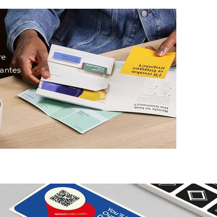
re
antes