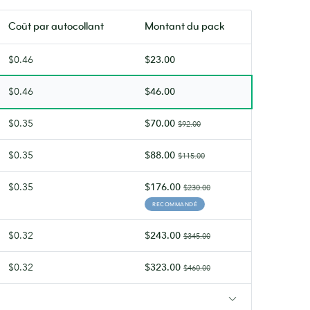
Coût par
autocollant
Montant du pack
$0.46
$23.00
$0.46
$46.00
$0.35
$70.00
$92.00
$0.35
$88.00
$115.00
$0.35
$176.00
$230.00
RECOMMANDÉ
$0.32
$243.00
$345.00
$0.32
$323.00
$460.00