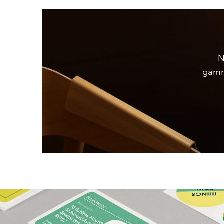
N
gamm