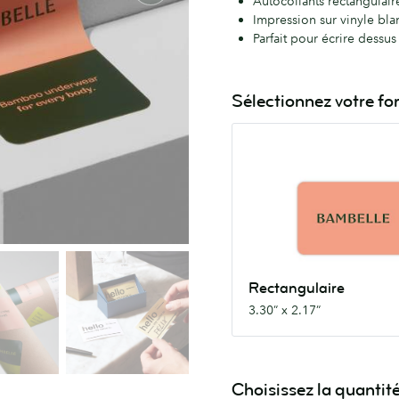
Autocollants rectangulair
Impression sur vinyle blan
Parfait pour écrire dessu
Sélectionnez votre f
Rectangulaire
3.30”
x
2.17”
Rectangulaire
3.30” x 2.17”
Choisissez la quantit