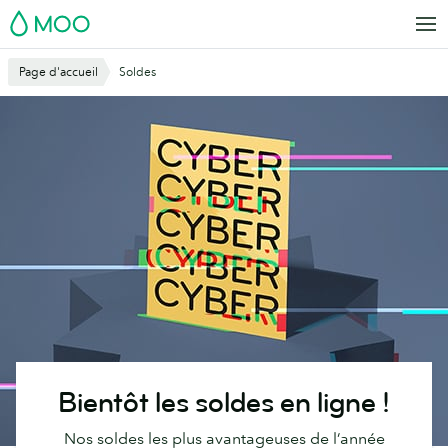
Aller
MOO
au
contenu
Page d'accueil
Soldes
principal
Bientôt les soldes en ligne !
Nos soldes les plus avantageuses de l’année