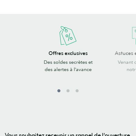
Offres
Astuces
Offres exclusives
Astuces e
exclusives
et
Des soldes secrètes et
Venant 
inspirations
des alertes à l’avance
not
Vous souhaitez recevoir un rappel de l’ouverture