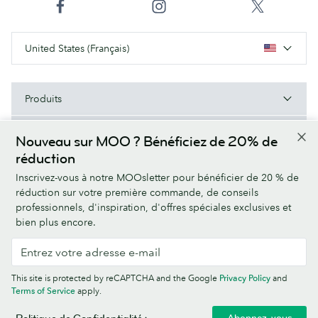
United States (Français)
Produits
Types de papier
Nouveau sur MOO ? Bénéficiez de 20% de
réduction
À Propos de MOO
Inscrivez-vous à notre MOOsletter pour bénéficier de 20 % de
réduction sur votre première commande, de conseils
Aide/Liens utiles
professionnels, d'inspiration, d'offres spéciales exclusives et
bien plus encore.
Terms & Conditions
Privacy Policy
Fonts
Sitemap
This site is protected by reCAPTCHA and the Google
Privacy Policy
and
Company information
Terms of Service
apply.
© MOO Inc., 25 Fairmount Ave, East Providence, RI 02914, USA -