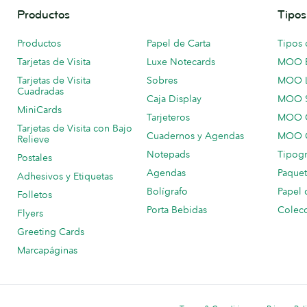
Productos
Tipos
Productos
Papel de Carta
Tipos 
Tarjetas de Visita
Luxe Notecards
MOO 
Tarjetas de Visita
Sobres
MOO 
Cuadradas
Caja Display
MOO 
MiniCards
Tarjeteros
MOO C
Tarjetas de Visita con Bajo
Cuadernos y Agendas
MOO C
Relieve
Notepads
Tipogr
Postales
Agendas
Paquet
Adhesivos y Etiquetas
Bolígrafo
Papel 
Folletos
Porta Bebidas
Colecc
Flyers
Greeting Cards
Marcapáginas