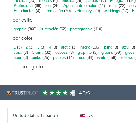
medical
(20)
models
(6)
Música
(28)
parties
(17)
Fotografía
(36)
Profesional
(68)
real
(28)
Agencia de empleo
(41)
retail
(22)
ser
Estudiantes
(4)
Formación
(20)
veterinary
(20)
weddings
(17)
Es
por estilo
graphic
(360)
ilustración
(62)
photographic
(110)
por color
1
(3)
2
(3)
3
(3)
4
(3)
arctic
(3)
negro
(106)
blind
(3)
azul
(3)
coral
(3)
Crema
(32)
deboss
(3)
graphite
(3)
greens
(59)
greys
neon
(3)
pinks
(26)
purples
(14)
reds
(84)
white
(159)
yellows
(
por categoría
4.5/5
United States (Español)