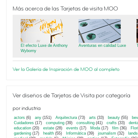
Más acerca de las Tarjetas de visita MOO
El efecto Luxe de Anthony
Aventuras en calidad Luxe
Wyborny
Ver la Galería de Inspiración de MOO al completo
Ver diseños de Tarjetas de Visita por categoría
por industria
actors
(6)
any
(151)
Arquitectura
(73)
arts
(33)
beauty
(55)
bev
Cuidadores
(17)
computing
(39)
consulting
(41)
crafts
(33)
denta
education
(20)
estate
(28)
events
(17)
Moda
(17)
film
(36)
Flor
gardening
(17)
health
(55)
Informática
(39)
journalism
(32)
lands