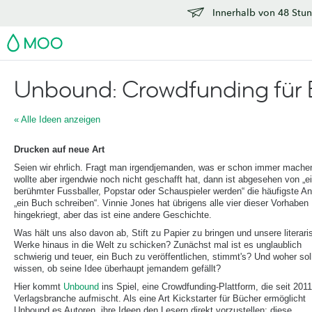
Innerhalb von 48 Stun
MOO
Unbound: Crowdfunding für
« Alle Ideen anzeigen
Drucken auf neue Art
Seien wir ehrlich. Fragt man irgendjemanden, was er schon immer mache
wollte aber irgendwie noch nicht geschafft hat, dann ist abgesehen von „e
berühmter Fussballer, Popstar oder Schauspieler werden“ die häufigste An
„ein Buch schreiben“. Vinnie Jones hat übrigens alle vier dieser Vorhaben
hingekriegt, aber das ist eine andere Geschichte.
Was hält uns also davon ab, Stift zu Papier zu bringen und unsere literar
Werke hinaus in die Welt zu schicken? Zunächst mal ist es unglaublich
schwierig und teuer, ein Buch zu veröffentlichen, stimmt's? Und woher so
wissen, ob seine Idee überhaupt jemandem gefällt?
Hier kommt
Unbound
ins Spiel, eine Crowdfunding-Plattform, die seit 2011
Verlagsbranche aufmischt. Als eine Art Kickstarter für Bücher ermöglicht
Unbound es Autoren, ihre Ideen den Lesern direkt vorzustellen; diese