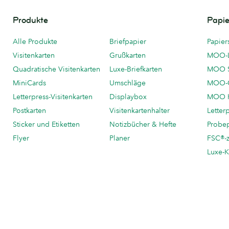
Produkte
Papie
Alle Produkte
Briefpapier
Papier
Visitenkarten
Grußkarten
MOO-
Quadratische Visitenkarten
Luxe-Briefkarten
MOO 
MiniCards
Umschläge
MOO-C
Letterpress-Visitenkarten
Displaybox
MOO K
Postkarten
Visitenkartenhalter
Letter
Sticker und Etiketten
Notizbücher & Hefte
Probe
Flyer
Planer
FSC®-ze
Luxe-K