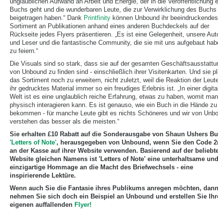
unglaublichen Aufwand an Arbeit und Energie, der in die Veröffentlichung 
Buchs geht und die wunderbaren Leute, die zur Verwirklichung des Buchs
beigetragen haben.“ Dank
Printfinity
können Unbound ihr beeindruckendes
Sortiment an Publikationen anhand eines anderen Buchdeckels auf der
Rückseite jedes Flyers präsentieren. „Es ist eine Gelegenheit, unsere Aut
und Leser und die fantastische Community, die sie mit uns aufgebaut hab
zu feiern.“
Die Visuals sind so stark, dass sie auf der gesamten Geschäftsausstattu
von Unbound zu finden sind - einschließlich ihrer Visitenkarten. Und sie p
das Sortiment noch zu erweitern, nicht zuletzt, weil die Reaktion der Leut
ihr gedrucktes Material immer so ein freudiges Erlebnis ist. „In einer digita
Welt ist es eine unglaublich reiche Erfahrung, etwas zu haben, womit man
physisch interagieren kann. Es ist genauso, wie ein Buch in die Hände zu
bekommen - für manche Leute gibt es nichts Schöneres und wir von Unb
verstehen das besser als die meisten.“
Sie erhalten £10 Rabatt auf die Sonderausgabe von Shaun Ushers B
'Letters of Note'
, herausgegeben von Unbound, wenn Sie den Code 
an der Kasse auf ihrer Website verwenden. Basierend auf der beliebt
Website gleichen Namens ist 'Letters of Note' eine unterhaltsame un
einzigartige Hommage an die Macht des Briefwechsels - eine
inspirierende Lektüre.
Wenn auch Sie die Fantasie ihres Publikums anregen möchten, dan
nehmen Sie sich doch ein Beispiel an Unbound und erstellen Sie Ihr
eigenen auffallenden
Flyer
!