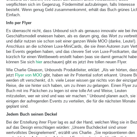
verpflichten sich im Gegenzug, Fördermittel aufzubringen, falls Interesse
besteht. Wenn genug Geld zusammenkommt, erhält das Buch grünes Lich
Einfach.
Info per Flyer
Es überrascht nicht, dass Unbound sich als genauso innovativ wie bei ih
Geschäftsmodell erwiesen haben, als es darum ging, das Wort zu verbreit
und dafür nutzen sie schon seit einer ganzen Weile MOO (danke, Leute!).
Anschluss an die schönen Luxe-MiniCards, die sie ihren Autoren zum Vert
bei Events gegeben haben, und das clevere Set von Luxe-Postkarten, das
kürzlich für einen Wettbewerb erstellt haben (was sie damit gemacht hab
können Sie sich
hier
anschauen) gibt es jetzt ihre tollen neuen Flyer.
Wie Charlie Gleason, Unbounds Produktleiter, erklärt: „Als wir hörten, das
jetzt
Flyer von MOO
gibt, haben wir ihr Potential sofort erkannt. Unsere 
werden oft verschenkt, d.h. viele Leser wissen gar nichts von der einzigar
Reise, die sie hinter sich haben, um zu ihnen zu gelangen. Einen Flyer z
Buch mit ins Päckchen zu legen ist eine tolle Art und Weise, Leuten
mitzuteilen, wer wir sind und was wir machen.“ Unbound planen auch, sie 
einigen der aufregenden Events zu verteilen, die für die nächsten Monate
geplant sind.
Jedem Buch seinen Deckel
Bei der Erstellung ihrer Flyer lag es auf der Hand, welchen Weg sie in Be
auf das Design einschlagen würden: „Unsere Buchdeckel sind unser
wertvollstes Designelement“, erzählt uns Charlie. „Sie repräsentieren den