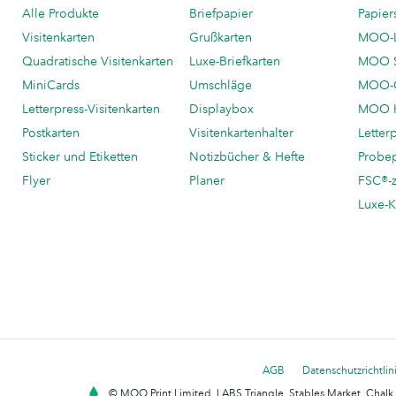
Alle Produkte
Briefpapier
Papier
Visitenkarten
Grußkarten
MOO-
Quadratische Visitenkarten
Luxe-Briefkarten
MOO 
MiniCards
Umschläge
MOO-C
Letterpress-Visitenkarten
Displaybox
MOO K
Postkarten
Visitenkartenhalter
Letter
Sticker und Etiketten
Notizbücher & Hefte
Probe
Flyer
Planer
FSC®-ze
Luxe-K
AGB
Datenschutzrichtlin
© MOO Print Limited, LABS Triangle, Stables Market, Cha