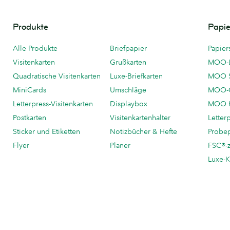
Produkte
Papie
Alle Produkte
Briefpapier
Papier
Visitenkarten
Grußkarten
MOO-
Quadratische Visitenkarten
Luxe-Briefkarten
MOO 
MiniCards
Umschläge
MOO-C
Letterpress-Visitenkarten
Displaybox
MOO K
Postkarten
Visitenkartenhalter
Letter
Sticker und Etiketten
Notizbücher & Hefte
Probe
Flyer
Planer
FSC®-ze
Luxe-K