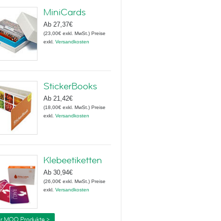
MiniCards
Ab
27,37€
(
23,00€
exkl. MwSt.
)
Preise
exkl.
Versandkosten
StickerBooks
Ab
21,42€
(
18,00€
exkl. MwSt.
)
Preise
exkl.
Versandkosten
Klebeetiketten
Ab
30,94€
(
26,00€
exkl. MwSt.
)
Preise
exkl.
Versandkosten
r MOO Produkte >