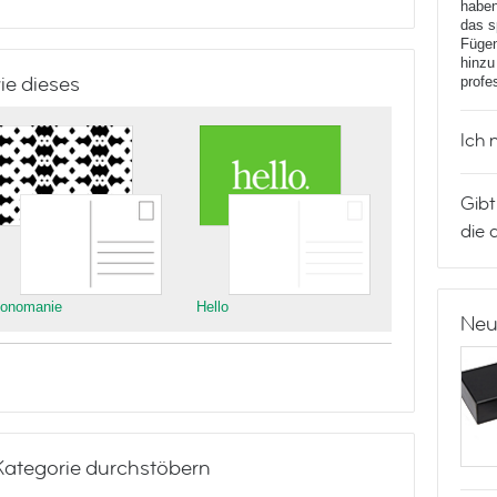
haben
das s
Fügen
hinzu
ie dieses
profe
Ich 
Gibt
die 
onomanie
Hello
Neu
Kategorie durchstöbern