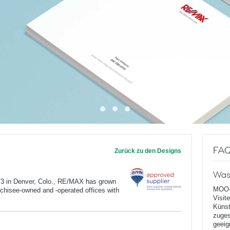
FA
Zurück zu den Designs
Was
973 in Denver, Colo., RE/MAX has grown
MOO-
anchisee-owned and -operated offices with
Visit
Künst
zuges
geeig