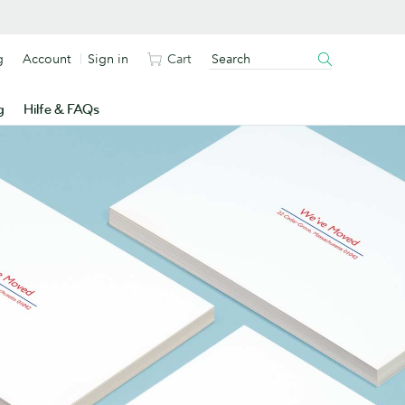
g
Account
Sign in
Cart
g
Hilfe & FAQs