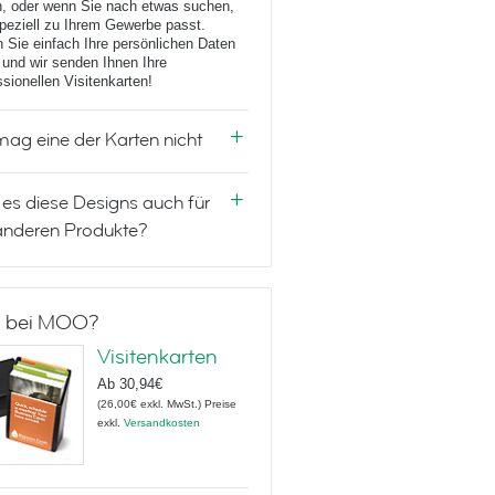
, oder wenn Sie nach etwas suchen,
peziell zu Ihrem Gewerbe passt.
 Sie einfach Ihre persönlichen Daten
 und wir senden Ihnen Ihre
ssionellen Visitenkarten!
mag eine der Karten nicht
 es diese Designs auch für
anderen Produkte?
 bei MOO?
Visitenkarten
Ab
30,94€
(
26,00€
exkl. MwSt.
)
Preise
exkl.
Versandkosten