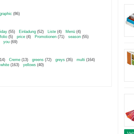
graphic
(86)
liday
(55)
Einladung
(52)
Liste
(4)
Menü
(4)
folio
(5)
price
(4)
Promotionen
(71)
season
(55)
you
(69)
14)
Creme
(13)
greens
(72)
greys
(35)
multi
(164)
white
(163)
yellows
(40)
Meh