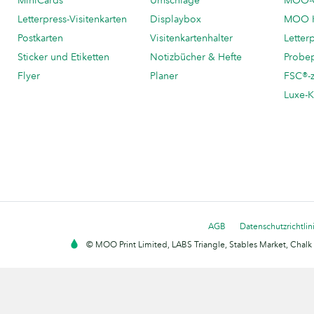
MiniCards
Umschläge
MOO-C
Letterpress-Visitenkarten
Displaybox
MOO K
Postkarten
Visitenkartenhalter
Letter
Sticker und Etiketten
Notizbücher & Hefte
Probe
Flyer
Planer
FSC®-ze
Luxe-K
AGB
Datenschutzrichtlin
© MOO Print Limited, LABS Triangle, Stables Market, Cha