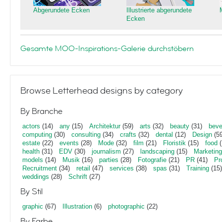
Abgerundete Ecken
Illustrierte abgerundete
Ecken
Gesamte MOO-Inspirations-Galerie durchstöbern
Browse Letterhead designs by category
By Branche
actors
(14)
any
(15)
Architektur
(59)
arts
(32)
beauty
(31)
beve
computing
(30)
consulting
(34)
crafts
(32)
dental
(12)
Design
(59
estate
(22)
events
(28)
Mode
(32)
film
(21)
Floristik
(15)
food
(
health
(31)
EDV
(30)
journalism
(27)
landscaping
(15)
Marketing
models
(14)
Musik
(16)
parties
(28)
Fotografie
(21)
PR
(41)
Pr
Recruitment
(34)
retail
(47)
services
(38)
spas
(31)
Training
(15)
weddings
(28)
Schrift
(27)
By Stil
graphic
(67)
Illustration
(6)
photographic
(22)
By Farbe