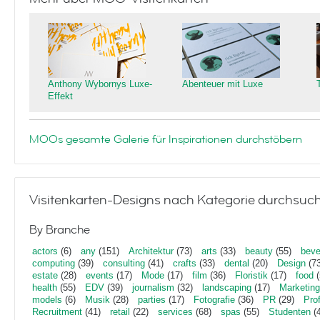
Anthony Wybornys Luxe-
Abenteuer mit Luxe
Effekt
MOOs gesamte Galerie für Inspirationen durchstöbern
Visitenkarten-Designs nach Kategorie durchsuc
By Branche
actors
(6)
any
(151)
Architektur
(73)
arts
(33)
beauty
(55)
beve
computing
(39)
consulting
(41)
crafts
(33)
dental
(20)
Design
(73
estate
(28)
events
(17)
Mode
(17)
film
(36)
Floristik
(17)
food
(
health
(55)
EDV
(39)
journalism
(32)
landscaping
(17)
Marketing
models
(6)
Musik
(28)
parties
(17)
Fotografie
(36)
PR
(29)
Pro
Recruitment
(41)
retail
(22)
services
(68)
spas
(55)
Studenten
(4