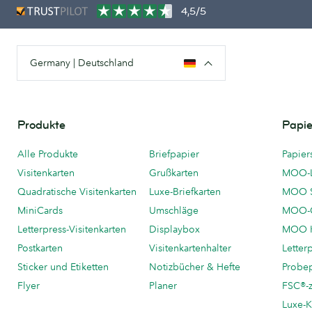
4,5/5
Germany | Deutschland
Produkte
Papie
Alle Produkte
Briefpapier
Papier
Visitenkarten
Grußkarten
MOO-
Quadratische Visitenkarten
Luxe-Briefkarten
MOO 
MiniCards
Umschläge
MOO-C
Letterpress-Visitenkarten
Displaybox
MOO K
Postkarten
Visitenkartenhalter
Letter
Sticker und Etiketten
Notizbücher & Hefte
Probe
Flyer
Planer
FSC®-ze
Luxe-K