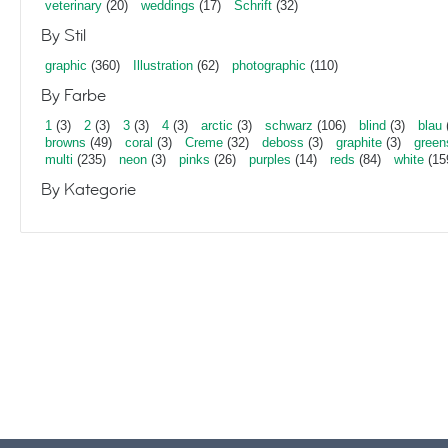
veterinary
(20)
weddings
(17)
Schrift
(32)
By Stil
graphic
(360)
Illustration
(62)
photographic
(110)
By Farbe
1
(3)
2
(3)
3
(3)
4
(3)
arctic
(3)
schwarz
(106)
blind
(3)
blau
browns
(49)
coral
(3)
Creme
(32)
deboss
(3)
graphite
(3)
green
multi
(235)
neon
(3)
pinks
(26)
purples
(14)
reds
(84)
white
(15
By Kategorie