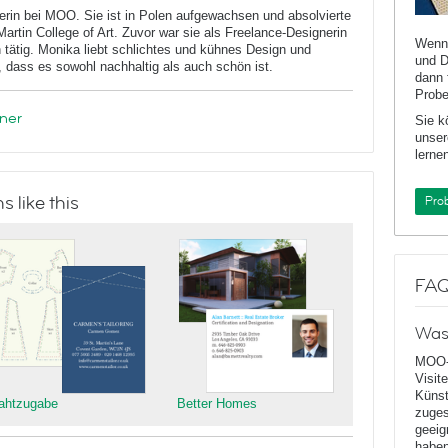
erin bei MOO. Sie ist in Polen aufgewachsen und absolvierte
artin College of Art. Zuvor war sie als Freelance-Designerin
Wenn 
 tätig. Monika liebt schlichtes und kühnes Design und
und D
t, dass es sowohl nachhaltig als auch schön ist.
dann 
Probe
ner
Sie k
unser
lernen
 like this
Pro
FA
Was
MOO-
Visit
Künst
ahtzugabe
Better Homes
zuges
geeig
haben