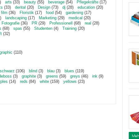
)
arts
(33)
beauty
(55)
beverage
(54)
Pflegekräfte
(17)
ts
(33)
dental
(20)
Design
(73)
dj
(28)
education
(20)
film
(36)
Floristik
(17)
food
(54)
gardening
(17)
)
landscaping
(17)
Marketing
(29)
medical
(20)
Fotografie
(36)
PR
(29)
Professionell
(68)
real
(28)
s
(68)
spas
(55)
Studenten
(4)
Training
(20)
ft
(32)
graphic
(110)
schwarz
(106)
blind
(3)
blau
(3)
blues
(119)
deboss
(3)
graphite
(3)
greens
(59)
greys
(46)
ink
(9)
rples
(14)
reds
(84)
white
(159)
yellows
(23)
Meh