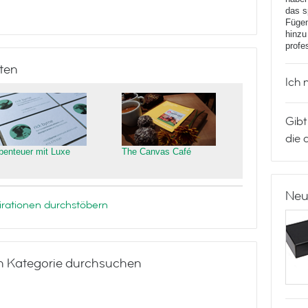
das s
Fügen
hinzu
profe
ten
Ich 
Gibt
die 
benteuer mit Luxe
The Canvas Café
Neu
rationen durchstöbern
h Kategorie durchsuchen