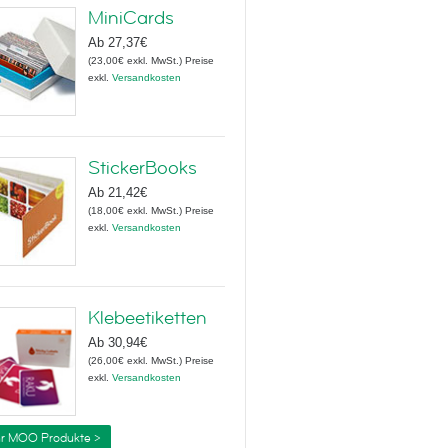
MiniCards
Ab
27,37€
(
23,00€
exkl. MwSt.
)
Preise
exkl.
Versandkosten
StickerBooks
Ab
21,42€
(
18,00€
exkl. MwSt.
)
Preise
exkl.
Versandkosten
Klebeetiketten
Ab
30,94€
(
26,00€
exkl. MwSt.
)
Preise
exkl.
Versandkosten
r MOO Produkte >