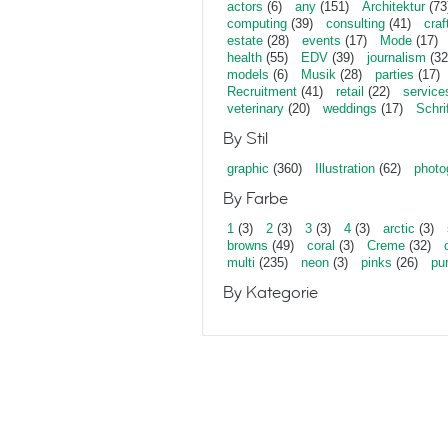
actors
(6)
any
(151)
Architektur
(73
computing
(39)
consulting
(41)
craf
estate
(28)
events
(17)
Mode
(17)
health
(55)
EDV
(39)
journalism
(32
models
(6)
Musik
(28)
parties
(17)
Recruitment
(41)
retail
(22)
service
veterinary
(20)
weddings
(17)
Schri
By Stil
graphic
(360)
Illustration
(62)
photo
By Farbe
1
(3)
2
(3)
3
(3)
4
(3)
arctic
(3)
browns
(49)
coral
(3)
Creme
(32)
multi
(235)
neon
(3)
pinks
(26)
pu
By Kategorie