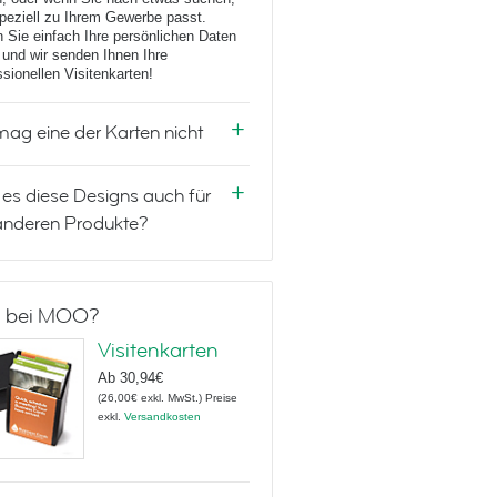
peziell zu Ihrem Gewerbe passt.
 Sie einfach Ihre persönlichen Daten
 und wir senden Ihnen Ihre
ssionellen Visitenkarten!
mag eine der Karten nicht
 es diese Designs auch für
anderen Produkte?
 bei MOO?
Visitenkarten
Ab
30,94€
(
26,00€
exkl. MwSt.
)
Preise
exkl.
Versandkosten