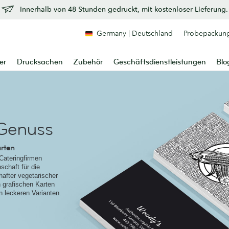
Innerhalb von 48 Stunden gedruckt, mit kostenloser Lieferung.
Germany | Deutschland
Probepackun
er
Drucksachen
Zubehör
Geschäftsdienstleistungen
Blo
 Genuss
arten
Cateringfirmen
schaft für die
after vegetarischer
 grafischen Karten
n leckeren Varianten.