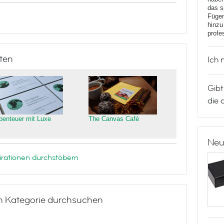
das s
Fügen
hinzu
profe
ten
Ich 
Gibt
die 
benteuer mit Luxe
The Canvas Café
Neu
rationen durchstöbern
h Kategorie durchsuchen