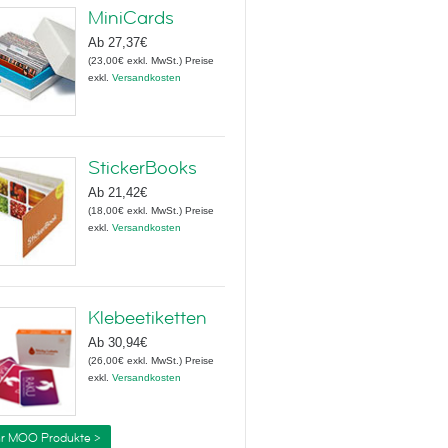
MiniCards
Ab
27,37€
(
23,00€
exkl. MwSt.
)
Preise
exkl.
Versandkosten
StickerBooks
Ab
21,42€
(
18,00€
exkl. MwSt.
)
Preise
exkl.
Versandkosten
Klebeetiketten
Ab
30,94€
(
26,00€
exkl. MwSt.
)
Preise
exkl.
Versandkosten
r MOO Produkte >