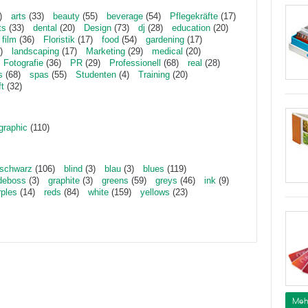
)
arts
(33)
beauty
(55)
beverage
(54)
Pflegekräfte
(17)
ts
(33)
dental
(20)
Design
(73)
dj
(28)
education
(20)
film
(36)
Floristik
(17)
food
(54)
gardening
(17)
)
landscaping
(17)
Marketing
(29)
medical
(20)
Fotografie
(36)
PR
(29)
Professionell
(68)
real
(28)
s
(68)
spas
(55)
Studenten
(4)
Training
(20)
ft
(32)
graphic
(110)
schwarz
(106)
blind
(3)
blau
(3)
blues
(119)
deboss
(3)
graphite
(3)
greens
(59)
greys
(46)
ink
(9)
rples
(14)
reds
(84)
white
(159)
yellows
(23)
Meh