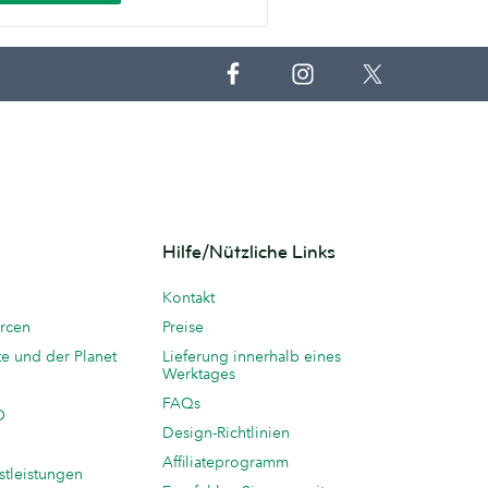
Hilfe/Nützliche Links
Kontakt
rcen
Preise
te und der Planet
Lieferung innerhalb eines
Werktages
FAQs
O
Design-Richtlinien
Affiliateprogramm
stleistungen