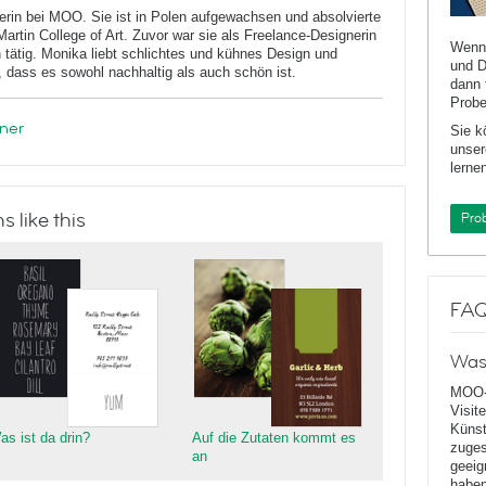
erin bei MOO. Sie ist in Polen aufgewachsen und absolvierte
artin College of Art. Zuvor war sie als Freelance-Designerin
Wenn 
 tätig. Monika liebt schlichtes und kühnes Design und
und D
t, dass es sowohl nachhaltig als auch schön ist.
dann 
Probe
ner
Sie k
unser
lernen
 like this
Pro
FA
Was
MOO-
Visit
Künst
as ist da drin?
Auf die Zutaten kommt es
zuges
an
geeig
haben