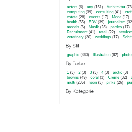
actors
(6)
any
(151)
Architektur
(73
computing
(39)
consulting
(41)
craf
estate
(28)
events
(17)
Mode
(17)
health
(55)
EDV
(39)
journalism
(32
models
(6)
Musik
(28)
parties
(17)
Recruitment
(41)
retail
(22)
service
veterinary
(20)
weddings
(17)
Schri
By Stil
graphic
(360)
Illustration
(62)
photo
By Farbe
1
(3)
2
(3)
3
(3)
4
(3)
arctic
(3)
browns
(49)
coral
(3)
Creme
(32)
multi
(235)
neon
(3)
pinks
(26)
pu
By Kategorie