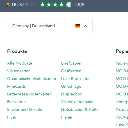
4,5/5
Germany | Deutschland
Produkte
Papie
Alle Produkte
Briefpapier
Papier
Visitenkarten
Grußkarten
MOO-
Quadratische Visitenkarten
Luxe-Briefkarten
MOO 
MiniCards
Umschläge
MOO-C
Letterpress-Visitenkarten
Displaybox
MOO K
Postkarten
Visitenkartenhalter
Letter
Sticker und Etiketten
Notizbücher & Hefte
Probe
Flyer
Planer
FSC®-ze
Luxe-K