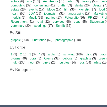
actors
(6)
any
(151)
Architektur
(73)
arts
(33)
beauty
(55)
beve
computing
(39)
consulting
(41)
crafts
(33)
dental
(20)
Design
(73
estate
(28)
events
(17)
Mode
(17)
film
(36)
Floristik
(17)
food
(
health
(55)
EDV
(39)
journalism
(32)
landscaping
(17)
Marketing
models
(6)
Musik
(28)
parties
(17)
Fotografie
(36)
PR
(29)
Pro
Recruitment
(41)
retail
(22)
services
(68)
spas
(55)
Studenten
(4
veterinary
(20)
weddings
(17)
Schrift
(32)
By Stil
graphic
(360)
Illustration
(62)
photographic
(110)
By Farbe
1
(3)
2
(3)
3
(3)
4
(3)
arctic
(3)
schwarz
(106)
blind
(3)
blau
browns
(49)
coral
(3)
Creme
(32)
deboss
(3)
graphite
(3)
green
multi
(235)
neon
(3)
pinks
(26)
purples
(14)
reds
(84)
white
(15
By Kategorie