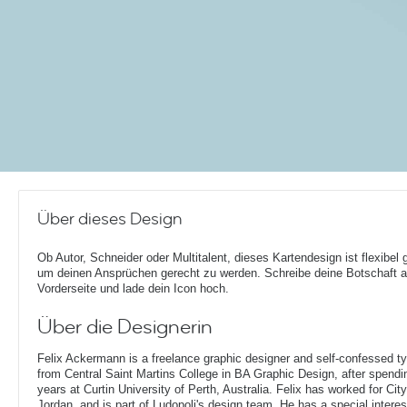
Über dieses Design
Ob Autor, Schneider oder Multitalent, dieses Kartendesign ist flexibel 
um deinen Ansprüchen gerecht zu werden. Schreibe deine Botschaft a
Vorderseite und lade dein Icon hoch.
Über die Designerin
Felix Ackermann is a freelance graphic designer and self-confessed 
from Central Saint Martins College in BA Graphic Design, after spendin
years at Curtin University of Perth, Australia. Felix has worked for Ci
Jordan, and is part of Ludopoli's design team. He has a special interes