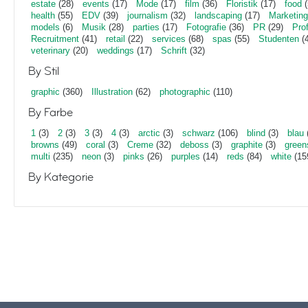
estate
(28)
events
(17)
Mode
(17)
film
(36)
Floristik
(17)
food
(
health
(55)
EDV
(39)
journalism
(32)
landscaping
(17)
Marketing
models
(6)
Musik
(28)
parties
(17)
Fotografie
(36)
PR
(29)
Pro
Recruitment
(41)
retail
(22)
services
(68)
spas
(55)
Studenten
(4
veterinary
(20)
weddings
(17)
Schrift
(32)
By Stil
graphic
(360)
Illustration
(62)
photographic
(110)
By Farbe
1
(3)
2
(3)
3
(3)
4
(3)
arctic
(3)
schwarz
(106)
blind
(3)
blau
browns
(49)
coral
(3)
Creme
(32)
deboss
(3)
graphite
(3)
green
multi
(235)
neon
(3)
pinks
(26)
purples
(14)
reds
(84)
white
(15
By Kategorie