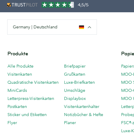
4,5/5
Germany | Deutschland
Produkte
Papie
Alle Produkte
Briefpapier
Papier
Visitenkarten
Grußkarten
MOO-
Quadratische Visitenkarten
Luxe-Briefkarten
MOO 
MiniCards
Umschläge
MOO-C
Letterpress-Visitenkarten
Displaybox
MOO K
Postkarten
Visitenkartenhalter
Letter
Sticker und Etiketten
Notizbücher & Hefte
Probe
Flyer
Planer
FSC®-ze
Luxe-K