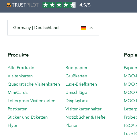
4,5/5
Germany | Deutschland
Produkte
Papie
Alle Produkte
Briefpapier
Papier
Visitenkarten
Grußkarten
MOO-
Quadratische Visitenkarten
Luxe-Briefkarten
MOO 
MiniCards
Umschläge
MOO-C
Letterpress-Visitenkarten
Displaybox
MOO K
Postkarten
Visitenkartenhalter
Letter
Sticker und Etiketten
Notizbücher & Hefte
Probe
Flyer
Planer
FSC®-ze
Luxe-K