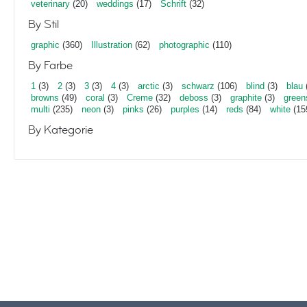
veterinary
(20)
weddings
(17)
Schrift
(32)
By Stil
graphic
(360)
Illustration
(62)
photographic
(110)
By Farbe
1
(3)
2
(3)
3
(3)
4
(3)
arctic
(3)
schwarz
(106)
blind
(3)
blau
browns
(49)
coral
(3)
Creme
(32)
deboss
(3)
graphite
(3)
green
multi
(235)
neon
(3)
pinks
(26)
purples
(14)
reds
(84)
white
(15
By Kategorie