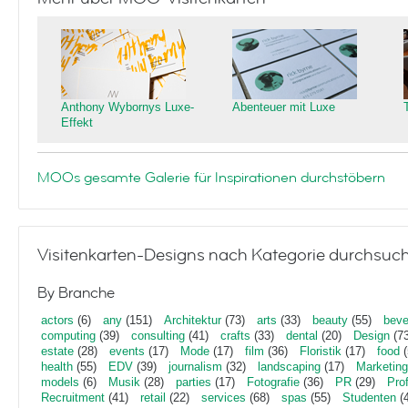
Anthony Wybornys Luxe-
Abenteuer mit Luxe
Effekt
MOOs gesamte Galerie für Inspirationen durchstöbern
Visitenkarten-Designs nach Kategorie durchsuc
By Branche
actors
(6)
any
(151)
Architektur
(73)
arts
(33)
beauty
(55)
beve
computing
(39)
consulting
(41)
crafts
(33)
dental
(20)
Design
(73
estate
(28)
events
(17)
Mode
(17)
film
(36)
Floristik
(17)
food
(
health
(55)
EDV
(39)
journalism
(32)
landscaping
(17)
Marketing
models
(6)
Musik
(28)
parties
(17)
Fotografie
(36)
PR
(29)
Pro
Recruitment
(41)
retail
(22)
services
(68)
spas
(55)
Studenten
(4