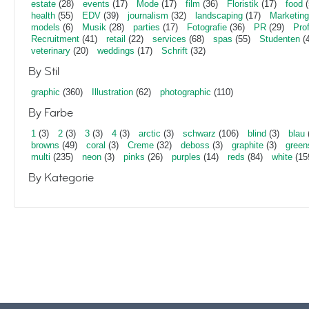
estate
(28)
events
(17)
Mode
(17)
film
(36)
Floristik
(17)
food
(
health
(55)
EDV
(39)
journalism
(32)
landscaping
(17)
Marketing
models
(6)
Musik
(28)
parties
(17)
Fotografie
(36)
PR
(29)
Pro
Recruitment
(41)
retail
(22)
services
(68)
spas
(55)
Studenten
(4
veterinary
(20)
weddings
(17)
Schrift
(32)
By Stil
graphic
(360)
Illustration
(62)
photographic
(110)
By Farbe
1
(3)
2
(3)
3
(3)
4
(3)
arctic
(3)
schwarz
(106)
blind
(3)
blau
browns
(49)
coral
(3)
Creme
(32)
deboss
(3)
graphite
(3)
green
multi
(235)
neon
(3)
pinks
(26)
purples
(14)
reds
(84)
white
(15
By Kategorie