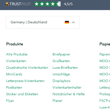
4,5/5
Germany | Deutschland
Produkte
Papie
Alle Produkte
Briefpapier
Papier
Visitenkarten
Grußkarten
MOO-
Quadratische Visitenkarten
Luxe-Briefkarten
MOO 
MiniCards
Umschläge
MOO-C
Letterpress-Visitenkarten
Displaybox
MOO K
Postkarten
Visitenkartenhalter
Letter
Sticker und Etiketten
Notizbücher & Hefte
Probe
Flyer
Planer
FSC®-ze
Luxe-K