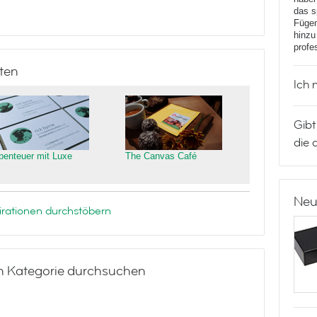
das s
Fügen
hinzu
profe
ten
Ich 
Gibt
die 
benteuer mit Luxe
The Canvas Café
Neu
rationen durchstöbern
h Kategorie durchsuchen