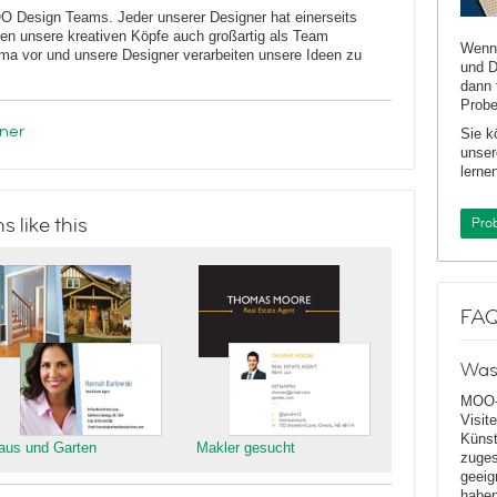
O Design Teams. Jeder unserer Designer hat einerseits
iten unsere kreativen Köpfe auch großartig als Team
Wenn 
a vor und unsere Designer verarbeiten unsere Ideen zu
und D
dann 
Probe
ner
Sie k
unser
lernen
 like this
Pro
FA
Was
MOO-
Visit
Künst
aus und Garten
Makler gesucht
zuges
geeig
haben