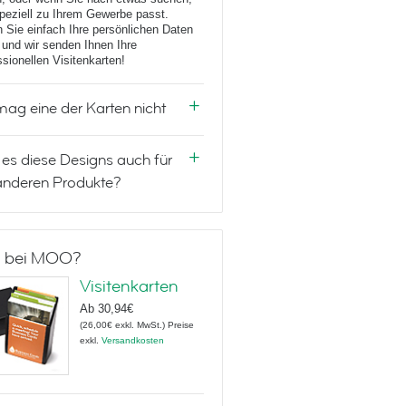
peziell zu Ihrem Gewerbe passt.
 Sie einfach Ihre persönlichen Daten
 und wir senden Ihnen Ihre
ssionellen Visitenkarten!
mag eine der Karten nicht
 es diese Designs auch für
anderen Produkte?
 bei MOO?
Visitenkarten
Ab
30,94€
(
26,00€
exkl. MwSt.
)
Preise
exkl.
Versandkosten