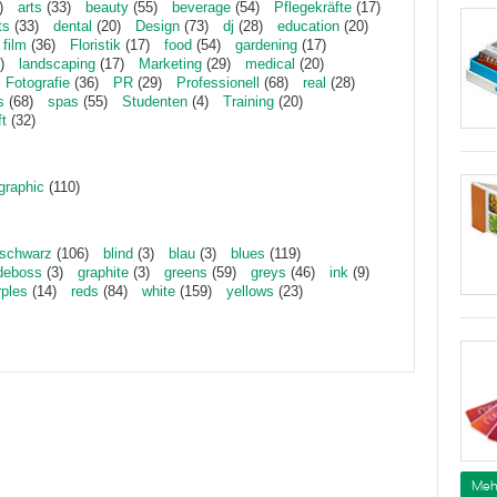
)
arts
(33)
beauty
(55)
beverage
(54)
Pflegekräfte
(17)
ts
(33)
dental
(20)
Design
(73)
dj
(28)
education
(20)
film
(36)
Floristik
(17)
food
(54)
gardening
(17)
)
landscaping
(17)
Marketing
(29)
medical
(20)
Fotografie
(36)
PR
(29)
Professionell
(68)
real
(28)
s
(68)
spas
(55)
Studenten
(4)
Training
(20)
ft
(32)
graphic
(110)
schwarz
(106)
blind
(3)
blau
(3)
blues
(119)
deboss
(3)
graphite
(3)
greens
(59)
greys
(46)
ink
(9)
rples
(14)
reds
(84)
white
(159)
yellows
(23)
Meh