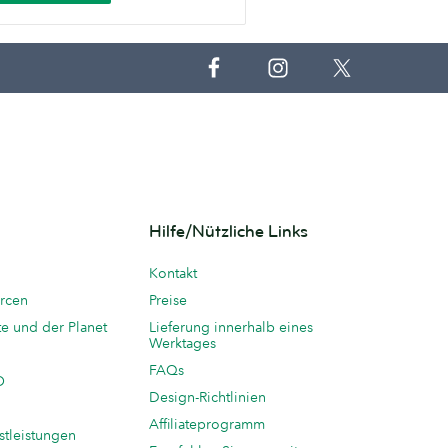
Hilfe/Nützliche Links
Kontakt
rcen
Preise
te und der Planet
Lieferung innerhalb eines
Werktages
FAQs
O
Design-Richtlinien
Affiliateprogramm
stleistungen