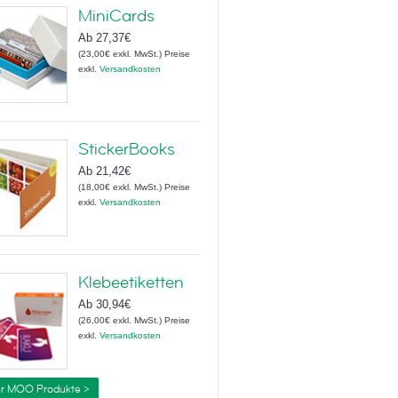
MiniCards
Ab
27,37€
(
23,00€
exkl. MwSt.
)
Preise
exkl.
Versandkosten
StickerBooks
Ab
21,42€
(
18,00€
exkl. MwSt.
)
Preise
exkl.
Versandkosten
Klebeetiketten
Ab
30,94€
(
26,00€
exkl. MwSt.
)
Preise
exkl.
Versandkosten
r MOO Produkte >