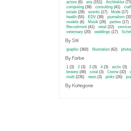
actors
(6)
any
(151)
Architektur
(73
computing
(39)
consulting
(41)
craf
estate
(28)
events
(17)
Mode
(17)
health
(55)
EDV
(39)
journalism
(32
models
(6)
Musik
(28)
parties
(17)
Recruitment
(41)
retail
(22)
service
veterinary
(20)
weddings
(17)
Schri
By Stil
graphic
(360)
Illustration
(62)
photo
By Farbe
1
(3)
2
(3)
3
(3)
4
(3)
arctic
(3)
browns
(49)
coral
(3)
Creme
(32)
multi
(235)
neon
(3)
pinks
(26)
pu
By Kategorie