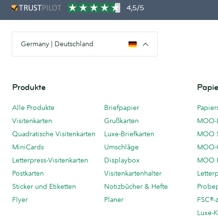
4,5/5
Germany | Deutschland
Produkte
Papie
Alle Produkte
Briefpapier
Papier
Visitenkarten
Grußkarten
MOO-
Quadratische Visitenkarten
Luxe-Briefkarten
MOO 
MiniCards
Umschläge
MOO-C
Letterpress-Visitenkarten
Displaybox
MOO K
Postkarten
Visitenkartenhalter
Letter
Sticker und Etiketten
Notizbücher & Hefte
Probe
Flyer
Planer
FSC®-ze
Luxe-K