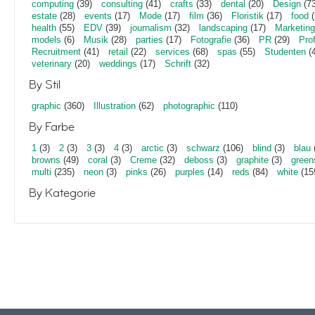
computing
(39)
consulting
(41)
crafts
(33)
dental
(20)
Design
(73
estate
(28)
events
(17)
Mode
(17)
film
(36)
Floristik
(17)
food
(
health
(55)
EDV
(39)
journalism
(32)
landscaping
(17)
Marketing
models
(6)
Musik
(28)
parties
(17)
Fotografie
(36)
PR
(29)
Pro
Recruitment
(41)
retail
(22)
services
(68)
spas
(55)
Studenten
(4
veterinary
(20)
weddings
(17)
Schrift
(32)
By Stil
graphic
(360)
Illustration
(62)
photographic
(110)
By Farbe
1
(3)
2
(3)
3
(3)
4
(3)
arctic
(3)
schwarz
(106)
blind
(3)
blau
browns
(49)
coral
(3)
Creme
(32)
deboss
(3)
graphite
(3)
green
multi
(235)
neon
(3)
pinks
(26)
purples
(14)
reds
(84)
white
(15
By Kategorie