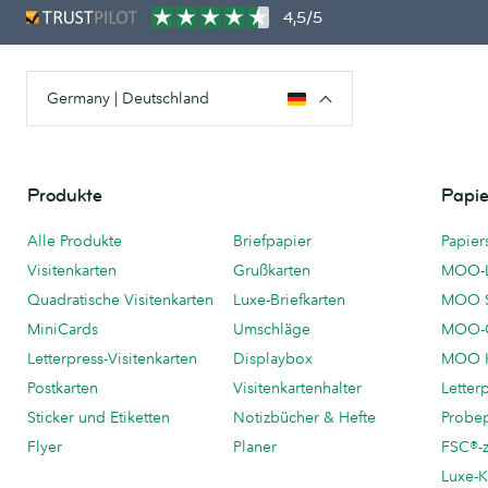
4,5/5
Germany | Deutschland
Produkte
Papie
Alle Produkte
Briefpapier
Papier
Visitenkarten
Grußkarten
MOO-
Quadratische Visitenkarten
Luxe-Briefkarten
MOO 
MiniCards
Umschläge
MOO-C
Letterpress-Visitenkarten
Displaybox
MOO K
Postkarten
Visitenkartenhalter
Letter
Sticker und Etiketten
Notizbücher & Hefte
Probe
Flyer
Planer
FSC®-ze
Luxe-K