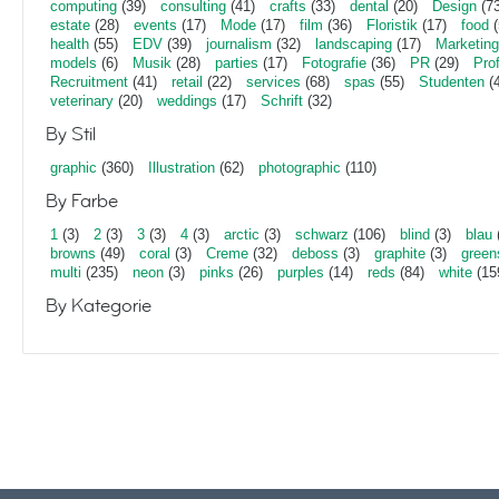
computing
(39)
consulting
(41)
crafts
(33)
dental
(20)
Design
(73
estate
(28)
events
(17)
Mode
(17)
film
(36)
Floristik
(17)
food
(
health
(55)
EDV
(39)
journalism
(32)
landscaping
(17)
Marketing
models
(6)
Musik
(28)
parties
(17)
Fotografie
(36)
PR
(29)
Pro
Recruitment
(41)
retail
(22)
services
(68)
spas
(55)
Studenten
(4
veterinary
(20)
weddings
(17)
Schrift
(32)
By Stil
graphic
(360)
Illustration
(62)
photographic
(110)
By Farbe
1
(3)
2
(3)
3
(3)
4
(3)
arctic
(3)
schwarz
(106)
blind
(3)
blau
browns
(49)
coral
(3)
Creme
(32)
deboss
(3)
graphite
(3)
green
multi
(235)
neon
(3)
pinks
(26)
purples
(14)
reds
(84)
white
(15
By Kategorie