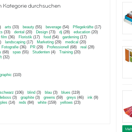
h Kategorie durchsuchen
)
arts
(33)
beauty
(55)
beverage
(54)
Pflegekräfte
(17)
ts
(33)
dental
(20)
Design
(73)
dj
(28)
education
(20)
film
(36)
Floristik
(17)
food
(54)
gardening
(17)
)
landscaping
(17)
Marketing
(29)
medical
(20)
Fotografie
(36)
PR
(29)
Professionell
(68)
real
(28)
s
(68)
spas
(55)
Studenten
(4)
Training
(20)
ft
(32)
graphic
(110)
schwarz
(106)
blind
(3)
blau
(3)
blues
(119)
deboss
(3)
graphite
(3)
greens
(59)
greys
(46)
ink
(9)
rples
(14)
reds
(84)
white
(159)
yellows
(23)
Meh