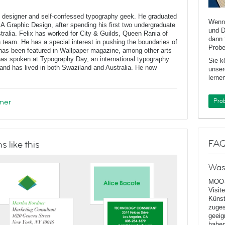
c designer and self-confessed typography geek. He graduated
Wenn 
BA Graphic Design, after spending his first two undergraduate
und D
stralia. Felix has worked for City & Guilds, Queen Rania of
dann 
n team. He has a special interest in pushing the boundaries of
Probe
has been featured in Wallpaper magazine, among other arts
 has spoken at Typography Day, an international typography
Sie k
and has lived in both Swaziland and Australia. He now
unser
lernen
ner
Pro
FA
 like this
Was
MOO-
Visit
Künst
zuges
geeig
haben