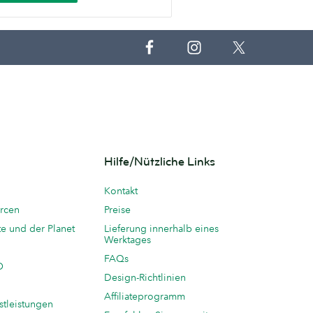
Hilfe/Nützliche Links
Kontakt
rcen
Preise
te und der Planet
Lieferung innerhalb eines
Werktages
FAQs
O
Design-Richtlinien
Affiliateprogramm
stleistungen