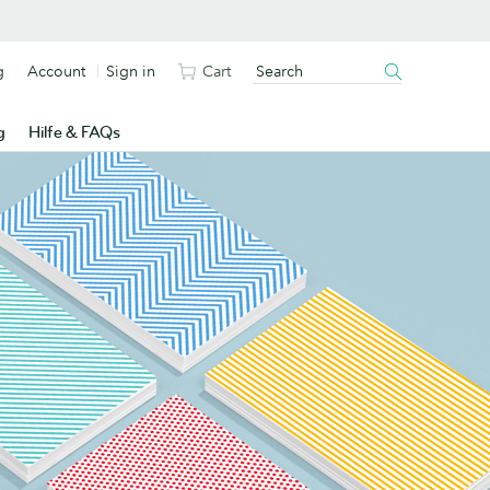
g
Account
Sign in
Cart
g
Hilfe & FAQs