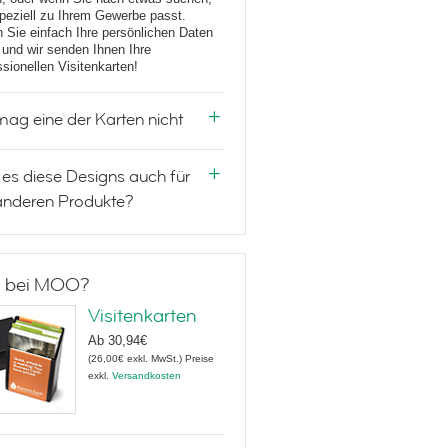
peziell zu Ihrem Gewerbe passt.
 Sie einfach Ihre persönlichen Daten
 und wir senden Ihnen Ihre
ssionellen Visitenkarten!
mag eine der Karten nicht
 es diese Designs auch für
anderen Produkte?
 bei MOO?
Visitenkarten
Ab
30,94€
(
26,00€
exkl. MwSt.
)
Preise
exkl.
Versandkosten