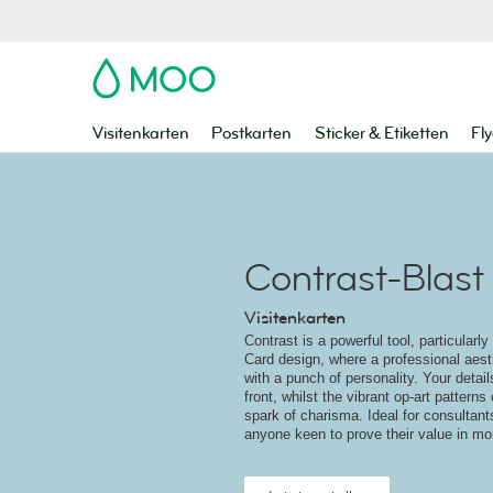
MOO
Visitenkarten
Postkarten
Sticker & Etiketten
Fly
Contrast-Blast
Visitenkarten
Contrast is a powerful tool, particularl
Card design, where a professional aest
with a punch of personality. Your detail
front, whilst the vibrant op-art pattern
spark of charisma. Ideal for consultant
anyone keen to prove their value in m