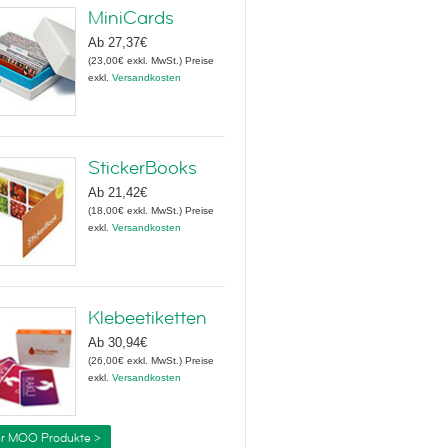
MiniCards
Ab
27,37€
(
23,00€
exkl. MwSt.
)
Preise
exkl.
Versandkosten
StickerBooks
Ab
21,42€
(
18,00€
exkl. MwSt.
)
Preise
exkl.
Versandkosten
Klebeetiketten
Ab
30,94€
(
26,00€
exkl. MwSt.
)
Preise
exkl.
Versandkosten
r MOO Produkte >