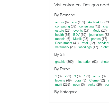
Visitenkarten-Designs nac
By Branche
actors
(6)
any
(151)
Architektur
(73
computing
(39)
consulting
(41)
craf
estate
(28)
events
(17)
Mode
(17)
health
(55)
EDV
(39)
journalism
(32
models
(6)
Musik
(28)
parties
(17)
Recruitment
(41)
retail
(22)
service
veterinary
(20)
weddings
(17)
Schri
By Stil
graphic
(360)
Illustration
(62)
photo
By Farbe
1
(3)
2
(3)
3
(3)
4
(3)
arctic
(3)
browns
(49)
coral
(3)
Creme
(32)
multi
(235)
neon
(3)
pinks
(26)
pu
By Kategorie