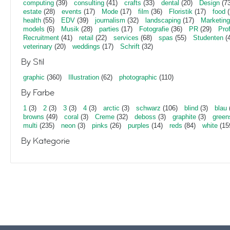
computing
(39)
consulting
(41)
crafts
(33)
dental
(20)
Design
(73
estate
(28)
events
(17)
Mode
(17)
film
(36)
Floristik
(17)
food
(
health
(55)
EDV
(39)
journalism
(32)
landscaping
(17)
Marketing
models
(6)
Musik
(28)
parties
(17)
Fotografie
(36)
PR
(29)
Pro
Recruitment
(41)
retail
(22)
services
(68)
spas
(55)
Studenten
(4
veterinary
(20)
weddings
(17)
Schrift
(32)
By Stil
graphic
(360)
Illustration
(62)
photographic
(110)
By Farbe
1
(3)
2
(3)
3
(3)
4
(3)
arctic
(3)
schwarz
(106)
blind
(3)
blau
browns
(49)
coral
(3)
Creme
(32)
deboss
(3)
graphite
(3)
green
multi
(235)
neon
(3)
pinks
(26)
purples
(14)
reds
(84)
white
(15
By Kategorie