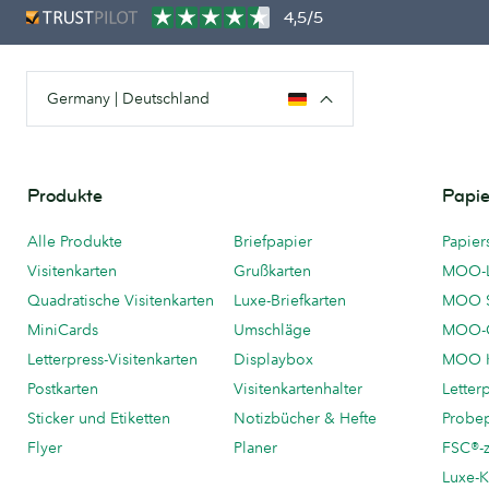
4,5/5
Germany | Deutschland
Produkte
Papie
Alle Produkte
Briefpapier
Papier
Visitenkarten
Grußkarten
MOO-
Quadratische Visitenkarten
Luxe-Briefkarten
MOO 
MiniCards
Umschläge
MOO-C
Letterpress-Visitenkarten
Displaybox
MOO K
Postkarten
Visitenkartenhalter
Letter
Sticker und Etiketten
Notizbücher & Hefte
Probe
Flyer
Planer
FSC®-ze
Luxe-K