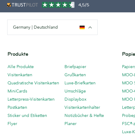
4,5/5
Germany | Deutschland
Produkte
Papie
Alle Produkte
Briefpapier
Papier
Visitenkarten
Grußkarten
MOO-
Quadratische Visitenkarten
Luxe-Briefkarten
MOO 
MiniCards
Umschläge
MOO-C
Letterpress-Visitenkarten
Displaybox
MOO K
Postkarten
Visitenkartenhalter
Letter
Sticker und Etiketten
Notizbücher & Hefte
Probe
Flyer
Planer
FSC®-ze
Luxe-K