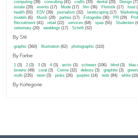
computing
(39)
consulting
(41)
crafts
(33)
dental
(20)
Design
(73
estate
(28)
events
(17)
Mode
(17)
film
(36)
Floristik
(17)
food
(
health
(55)
EDV
(39)
journalism
(32)
landscaping
(17)
Marketing
models
(6)
Musik
(28)
parties
(17)
Fotografie
(36)
PR
(29)
Pro
Recruitment
(41)
retail
(22)
services
(68)
spas
(55)
Studenten
(4
veterinary
(20)
weddings
(17)
Schrift
(32)
By Stil
graphic
(360)
Illustration
(62)
photographic
(110)
By Farbe
1
(3)
2
(3)
3
(3)
4
(3)
arctic
(3)
schwarz
(106)
blind
(3)
blau
browns
(49)
coral
(3)
Creme
(32)
deboss
(3)
graphite
(3)
green
multi
(235)
neon
(3)
pinks
(26)
purples
(14)
reds
(84)
white
(15
By Kategorie