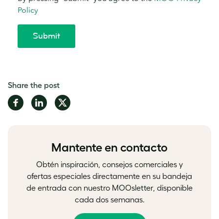
Share the post
Share
Share
Share
on
on
on
Facebook
LinkedIn
Twitter
Mantente en contacto
Obtén inspiración, consejos comerciales y
ofertas especiales directamente en su bandeja
de entrada con nuestro MOOsletter, disponible
cada dos semanas.