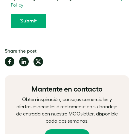
Share the post
Share
Share
Share
on
on
on
Facebook
LinkedIn
Twitter
Mantente en contacto
Obtén inspiración, consejos comerciales y
ofertas especiales directamente en su bandeja
de entrada con nuestro MOOsletter, disponible
cada dos semanas.