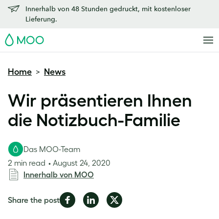
Innerhalb von 48 Stunden gedruckt, mit kostenloser
Lieferung.
MOO
Home
News
>
Wir präsentieren Ihnen
die Notizbuch-Familie
Das MOO-Team
2 min read
August 24, 2020
Innerhalb von MOO
Share
Share
Share
Share the post
on
on
on