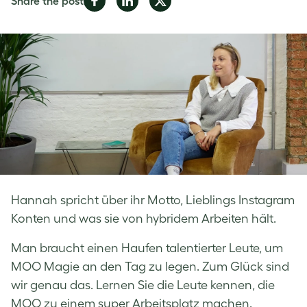
Share the post
on
on
on
Facebook
LinkedIn
Twitter
Hannah spricht über ihr Motto, Lieblings Instagram
Konten und was sie von hybridem Arbeiten hält.
Man braucht einen Haufen talentierter Leute, um
MOO Magie an den Tag zu legen. Zum Glück sind
wir genau das. Lernen Sie die Leute kennen, die
MOO zu einem super Arbeitsplatz machen.