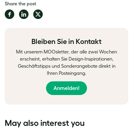
Share the post
Share
Share
Share
on
on
on
Facebook
LinkedIn
Twitter
Bleiben Sie in Kontakt
Mit unserem MOOsletter, der alle zwei Wochen
erscheint, erhalten Sie Design-Inspirationen,
Geschäftstipps und Sonderangebote direkt in
Ihren Posteingang.
Anmelden!
May also interest you