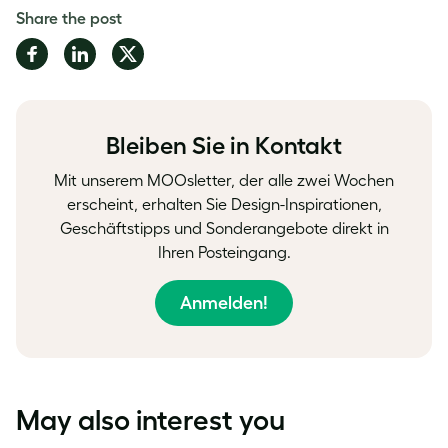
Share the post
Share
Share
Share
on
on
on
Facebook
LinkedIn
Twitter
Bleiben Sie in Kontakt
Mit unserem MOOsletter, der alle zwei Wochen
erscheint, erhalten Sie Design-Inspirationen,
Geschäftstipps und Sonderangebote direkt in
Ihren Posteingang.
Anmelden!
May also interest you