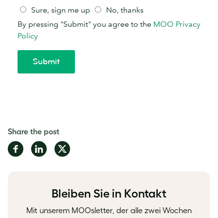
Share the post
Share
Share
Share
on
on
on
Facebook
LinkedIn
Twitter
Bleiben Sie in Kontakt
Mit unserem MOOsletter, der alle zwei Wochen