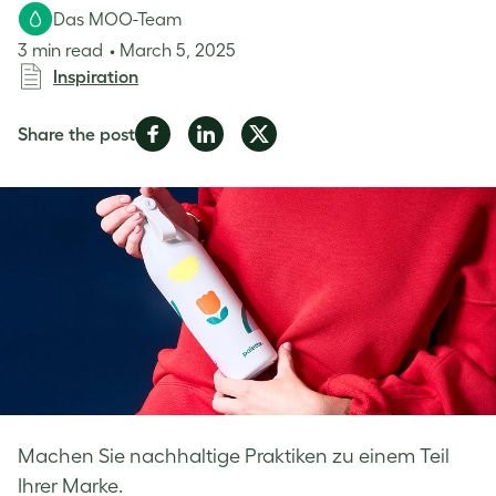
Das MOO-Team
3 min read
March 5, 2025
Inspiration
Share
Share
Share
Share the post
on
on
on
Facebook
LinkedIn
Twitter
Machen Sie nachhaltige Praktiken zu einem Teil
Ihrer Marke.