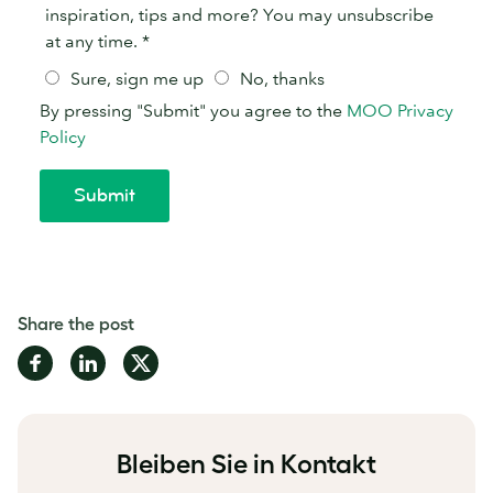
Share the post
Share
Share
Share
on
on
on
Facebook
LinkedIn
Twitter
Bleiben Sie in Kontakt