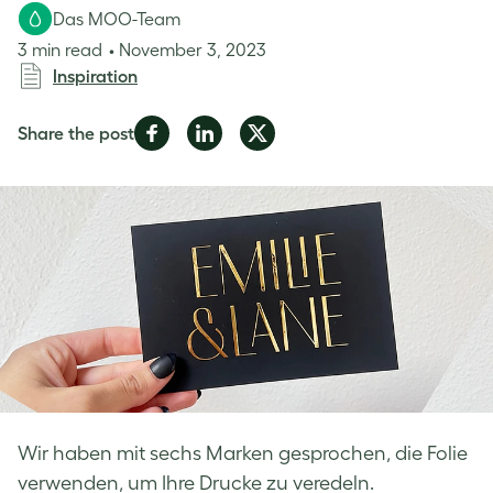
Das MOO-Team
3 min read
November 3, 2023
Inspiration
Share
Share
Share
Share the post
on
on
on
Facebook
LinkedIn
Twitter
Wir haben mit sechs Marken gesprochen, die Folie
verwenden, um Ihre Drucke zu veredeln.