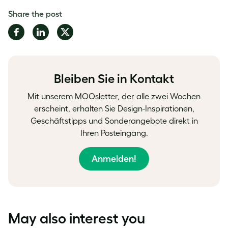
Share the post
Share
Share
Share
on
on
on
Facebook
LinkedIn
Twitter
Bleiben Sie in Kontakt
Mit unserem MOOsletter, der alle zwei Wochen
erscheint, erhalten Sie Design-Inspirationen,
Geschäftstipps und Sonderangebote direkt in
Ihren Posteingang.
Anmelden!
May also interest you