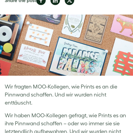
Share the post
on
on
on
Facebook
LinkedIn
Twitter
Wir fragten MOO-Kollegen, wie Prints es an die
Pinnwand schaffen. Und wir wurden nicht
enttäuscht.
Wir haben MOO-Kollegen gefragt, wie Prints es an
ihre Pinnwand schaffen – oder wo immer sie sie
letztendlich aufbewahren. Und wir wurden nicht