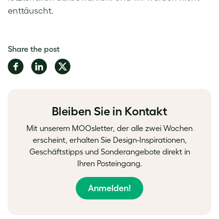
enttäuscht.
Share the post
Share
Share
Share
on
on
on
Facebook
LinkedIn
Twitter
Bleiben Sie in Kontakt
Mit unserem MOOsletter, der alle zwei Wochen
erscheint, erhalten Sie Design-Inspirationen,
Geschäftstipps und Sonderangebote direkt in
Ihren Posteingang.
Anmelden!