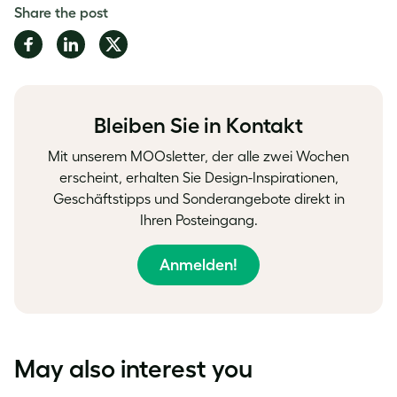
Share the post
Share
Share
Share
on
on
on
Facebook
LinkedIn
Twitter
Bleiben Sie in Kontakt
Mit unserem MOOsletter, der alle zwei Wochen
erscheint, erhalten Sie Design-Inspirationen,
Geschäftstipps und Sonderangebote direkt in
Ihren Posteingang.
Anmelden!
May also interest you