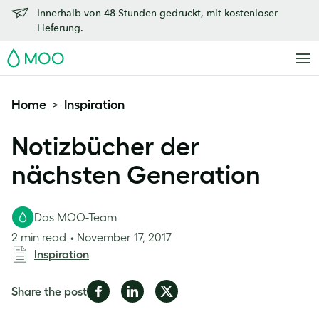
Innerhalb von 48 Stunden gedruckt, mit kostenloser
Lieferung.
MOO
Home
Inspiration
>
Notizbücher der
nächsten Generation
Das MOO-Team
2 min read
November 17, 2017
Inspiration
Share
Share
Share
Share the post
on
on
on