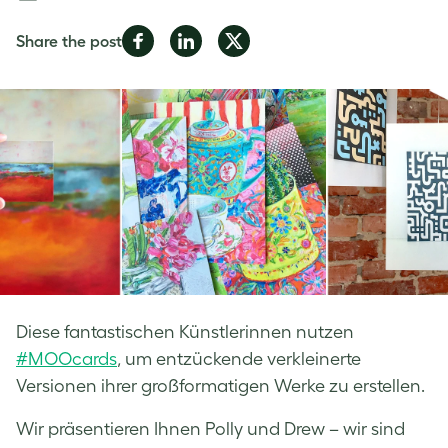
Share
Share
Share
Share the post
on
on
on
Facebook
LinkedIn
Twitter
Diese fantastischen Künstlerinnen nutzen
#MOOcards
, um entzückende verkleinerte
Versionen ihrer großformatigen Werke zu erstellen.
Wir präsentieren Ihnen Polly und Drew – wir sind