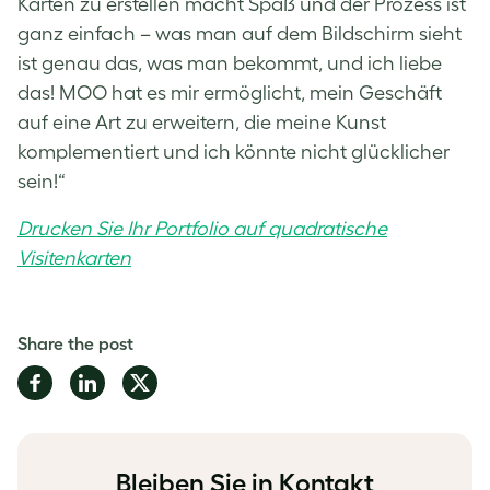
Karten zu erstellen macht Spaß und der Prozess ist
ganz einfach – was man auf dem Bildschirm sieht
ist genau das, was man bekommt, und ich liebe
das! MOO hat es mir ermöglicht, mein Geschäft
auf eine Art zu erweitern, die meine Kunst
komplementiert und ich könnte nicht glücklicher
sein!“
Drucken Sie Ihr Portfolio auf quadratische
Visitenkarten
Share the post
Share
Share
Share
on
on
on
Facebook
LinkedIn
Twitter
Bleiben Sie in Kontakt