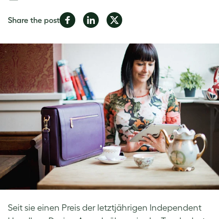
Share
Share
Share
Share the post
on
on
on
Facebook
LinkedIn
Twitter
Seit sie einen Preis der letztjährigen Independent