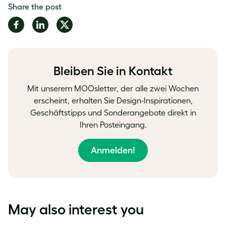
Share the post
Share
Share
Share
on
on
on
Facebook
LinkedIn
Twitter
Bleiben Sie in Kontakt
Mit unserem MOOsletter, der alle zwei Wochen
erscheint, erhalten Sie Design-Inspirationen,
Geschäftstipps und Sonderangebote direkt in
Ihren Posteingang.
Anmelden!
May also interest you