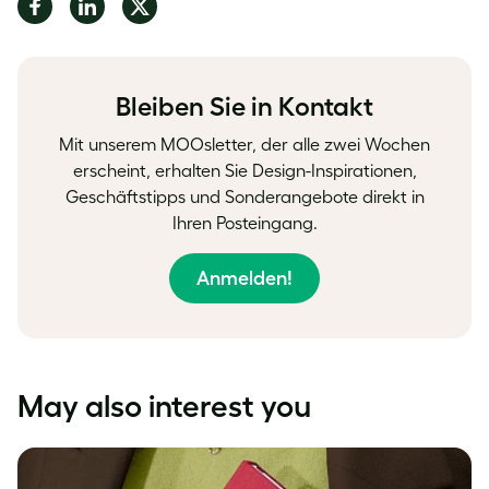
Share
Share
Share
on
on
on
Facebook
LinkedIn
Twitter
Bleiben Sie in Kontakt
Mit unserem MOOsletter, der alle zwei Wochen
erscheint, erhalten Sie Design-Inspirationen,
Geschäftstipps und Sonderangebote direkt in
Ihren Posteingang.
Anmelden!
May also interest you