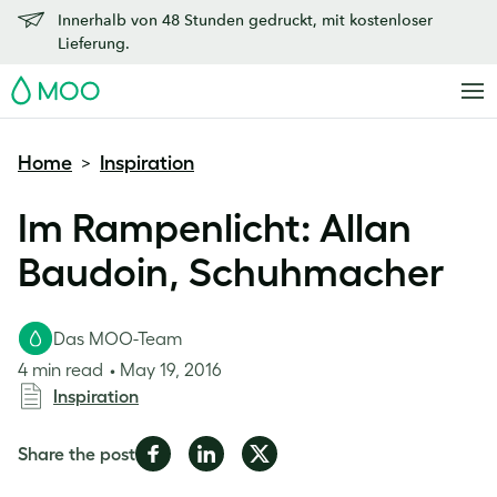
Innerhalb von 48 Stunden gedruckt, mit kostenloser
Lieferung.
MOO
Home
Inspiration
>
Im Rampenlicht: Allan
Baudoin, Schuhmacher
Das MOO-Team
4 min read
May 19, 2016
Inspiration
Share
Share
Share
Share the post
on
on
on