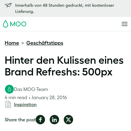
Innerhalb von 48 Stunden gedruckt, mit kostenloser
Lieferung.
MOO
Home
Geschäftstipps
>
Hinter den Kulissen eines
Brand Refreshs: 500px
Das MOO-Team
4 min read
January 28, 2016
Inspiration
Share
Share
Share
Share the post
on
on
on