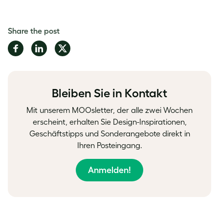
Share the post
Share
Share
Share
on
on
on
Facebook
LinkedIn
Twitter
Bleiben Sie in Kontakt
Mit unserem MOOsletter, der alle zwei Wochen
erscheint, erhalten Sie Design-Inspirationen,
Geschäftstipps und Sonderangebote direkt in
Ihren Posteingang.
Anmelden!