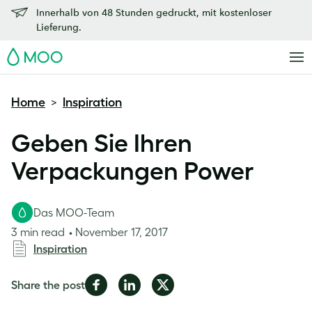
Innerhalb von 48 Stunden gedruckt, mit kostenloser
Lieferung.
MOO
Home
Inspiration
>
Geben Sie Ihren
Verpackungen Power
Das MOO-Team
3 min read
November 17, 2017
Inspiration
Share
Share
Share
Share the post
on
on
on