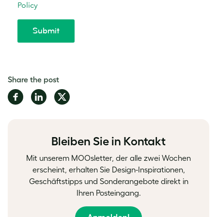
Share the post
Share
Share
Share
on
on
on
Facebook
LinkedIn
Twitter
Bleiben Sie in Kontakt
Mit unserem MOOsletter, der alle zwei Wochen
erscheint, erhalten Sie Design-Inspirationen,
Geschäftstipps und Sonderangebote direkt in
Ihren Posteingang.