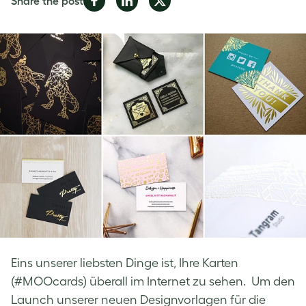
Share the post
on
on
on
Facebook
LinkedIn
Twitter
Eins unserer liebsten Dinge ist, Ihre Karten
(#MOOcards) überall im Internet zu sehen. Um den
Launch unserer neuen Designvorlagen für die