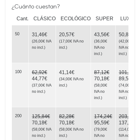
¿Cuánto cuestan?
Yoga Poses
Cant.
CLÁSICO
ECOLÓGICO
SUPER
LUXE
50
31,46€
20,57€
43,56€
50,82€
(
26,00€
IVA
(
17,00€
IVA no
(
36,00€
(
42,00€
no incl.
)
incl.
)
IVA no
IVA no
incl.
)
incl.
)
Shelve it!
100
62,92€
41,14€
87,12€
101,64€
44,77€
70,18€
89,54€
(
34,00€
IVA no
(
37,00€
IVA
incl.
)
(
58,00€
(
74,00€
no incl.
)
IVA no
IVA no
incl.
)
incl.
)
200
125,84€
82,28€
174,24€
203,28€
70,18€
70,18€
95,59€
137,94€
(
58,00€
IVA
(
58,00€
IVA no
(
79,00€
(
114,00€
no incl.
)
incl.
)
IVA no
IVA no