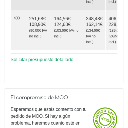
incl.
)
incl.
)
400
251,68€
164,56€
348,48€
406,56€
108,90€
124,63€
162,14€
228,69€
(
90,00€
IVA
(
103,00€
IVA no
(
134,00€
(
189,00€
no incl.
)
incl.
)
IVA no
IVA no
incl.
)
incl.
)
Solicitar presupuesto detallado
El compromiso de MOO
Esperamos que estés contento con tu
pedido de MOO. Si hay algún
problema, haremos cuanto esté en