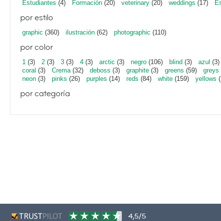
Estudiantes
(4)
Formación
(20)
veterinary
(20)
weddings
(17)
Es
por estilo
graphic
(360)
ilustración
(62)
photographic
(110)
por color
1
(3)
2
(3)
3
(3)
4
(3)
arctic
(3)
negro
(106)
blind
(3)
azul
(3)
coral
(3)
Crema
(32)
deboss
(3)
graphite
(3)
greens
(59)
greys
neon
(3)
pinks
(26)
purples
(14)
reds
(84)
white
(159)
yellows
(
por categoría
4,5/5