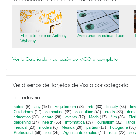
El efecto Luxe de Anthony
Aventuras en calidad Luxe
Wyborny
Ver la Galería de Inspiración de MOO al completo
Ver diseños de Tarjetas de Visita por categoría
por industria
actors
(6)
any
(151)
Arquitectura
(73)
arts
(33)
beauty
(55)
bev
Cuidadores
(17)
computing
(39)
consulting
(41)
crafts
(33)
denta
education
(20)
estate
(28)
events
(17)
Moda
(17)
film
(36)
Flor
gardening
(17)
health
(55)
Informática
(39)
journalism
(32)
lands
medical
(20)
models
(6)
Música
(28)
parties
(17)
Fotografía
(36)
Profesional
(68)
real
(28)
Agencia de empleo
(41)
retail
(22)
ser