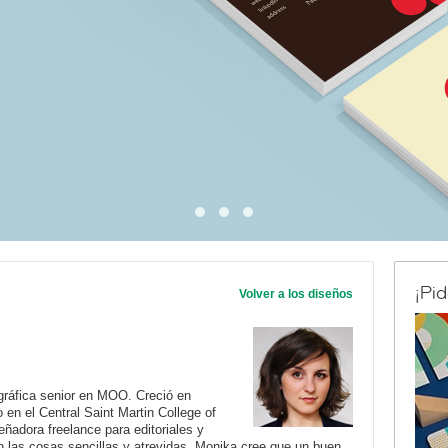
¡Pi
Volver a los diseños
gráfica senior en MOO. Creció en
 en el Central Saint Martin College of
ñadora freelance para editoriales y
n las cosas sencillas y atrevidas. Monika cree que un buen