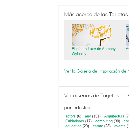
Más acerca de las Tarjetas
El efecto Luxe de Anthony
A
Wyborny
Ver la Galería de Inspiración d
Ver diseños de Tarjetas de 
por industria
actors
(6)
any
(151)
Arquitectura
(7
Cuidadores
(17)
computing
(39)
con
education
(20)
estate
(28)
events
(