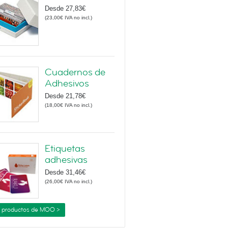
Desde
27,83€
(
23,00€
IVA no incl.
)
Cuadernos de
Adhesivos
Desde
21,78€
(
18,00€
IVA no incl.
)
Etiquetas
adhesivas
Desde
31,46€
(
26,00€
IVA no incl.
)
 productos de MOO >