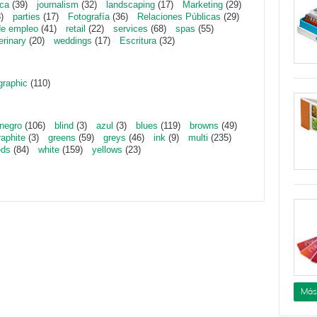
ica
(39)
journalism
(32)
landscaping
(17)
Marketing
(29)
)
parties
(17)
Fotografía
(36)
Relaciones Públicas
(29)
de empleo
(41)
retail
(22)
services
(68)
spas
(55)
erinary
(20)
weddings
(17)
Escritura
(32)
graphic
(110)
negro
(106)
blind
(3)
azul
(3)
blues
(119)
browns
(49)
raphite
(3)
greens
(59)
greys
(46)
ink
(9)
multi
(235)
eds
(84)
white
(159)
yellows
(23)
Más