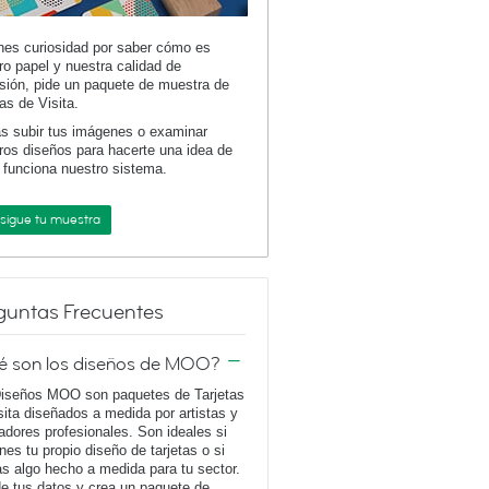
enes curiosidad por saber cómo es
ro papel y nuestra calidad de
sión, pide un paquete de muestra de
tas de Visita.
s subir tus imágenes o examinar
ros diseños para hacerte una idea de
funciona nuestro sistema.
sigue tu muestra
guntas Frecuentes
é son los diseños de MOO?
iseños MOO son paquetes de Tarjetas
sita diseñados a medida por artistas y
adores profesionales. Son ideales si
enes tu propio diseño de tarjetas o si
s algo hecho a medida para tu sector.
e tus datos y crea un paquete de