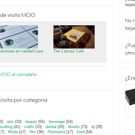
tarje
 de visita MOO
No m
tarj
¿Pue
venturas en calidad Luxe
The Canvas Café
otro
e MOO al completo
¿Er
Visita por categoría
3)
arts
(33)
beauty
(55)
beverage
(54)
sulting
(41)
crafts
(33)
dental
(20)
diseño
(73)
dj
(28)
17)
Moda
(17)
film
(36)
Floristería
(17)
food
(54)