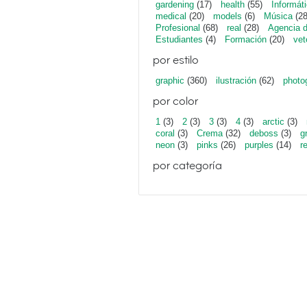
gardening
(17)
health
(55)
Informát
medical
(20)
models
(6)
Música
(28
Profesional
(68)
real
(28)
Agencia 
Estudiantes
(4)
Formación
(20)
vet
por estilo
graphic
(360)
ilustración
(62)
photo
por color
1
(3)
2
(3)
3
(3)
4
(3)
arctic
(3)
coral
(3)
Crema
(32)
deboss
(3)
g
neon
(3)
pinks
(26)
purples
(14)
r
por categoría