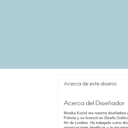
Acerca de este diseño
Acerca del Diseñador
Monika Koziol era nuestra diseñadora 
Polonia y se licenció en Diseño Gráfico
Art de Londres. Ha trabajado como dise
organizaciones benéficas y le encanta