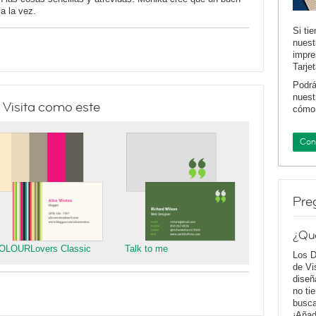
 a la vez.
Si ti
nuest
impre
Tarje
Podrá
nuest
 Visita como este
cómo 
Con
Pre
¿Qu
OLOURLovers Classic
Talk to me
Los D
de Vi
diseñ
no ti
busca
¡Añad