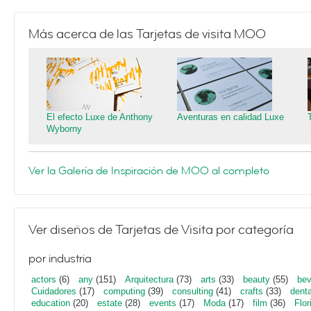
Más acerca de las Tarjetas de visita MOO
El efecto Luxe de Anthony
Aventuras en calidad Luxe
Wyborny
Ver la Galería de Inspiración de MOO al completo
Ver diseños de Tarjetas de Visita por categoría
por industria
actors
(6)
any
(151)
Arquitectura
(73)
arts
(33)
beauty
(55)
bev
Cuidadores
(17)
computing
(39)
consulting
(41)
crafts
(33)
denta
education
(20)
estate
(28)
events
(17)
Moda
(17)
film
(36)
Flor