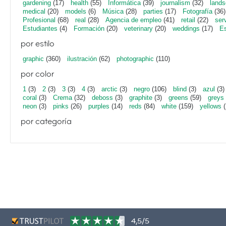
gardening
(17)
health
(55)
Informática
(39)
journalism
(32)
lands
medical
(20)
models
(6)
Música
(28)
parties
(17)
Fotografía
(36)
Profesional
(68)
real
(28)
Agencia de empleo
(41)
retail
(22)
ser
Estudiantes
(4)
Formación
(20)
veterinary
(20)
weddings
(17)
Es
por estilo
graphic
(360)
ilustración
(62)
photographic
(110)
por color
1
(3)
2
(3)
3
(3)
4
(3)
arctic
(3)
negro
(106)
blind
(3)
azul
(3)
coral
(3)
Crema
(32)
deboss
(3)
graphite
(3)
greens
(59)
greys
neon
(3)
pinks
(26)
purples
(14)
reds
(84)
white
(159)
yellows
(
por categoría
4,5/5