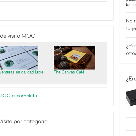
tarje
No m
tarj
 de visita MOO
¿Pue
otro
venturas en calidad Luxe
The Canvas Café
¿Er
e MOO al completo
Visita por categoría