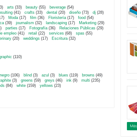
3)
arts
(33)
beauty
(55)
beverage
(54)
sulting
(41)
crafts
(33)
dental
(20)
diseño
(73)
dj
(28)
17)
Moda
(17)
film
(36)
Floristería
(17)
food
(54)
ica
(39)
journalism
(32)
landscaping
(17)
Marketing
(29)
)
parties
(17)
Fotografía
(36)
Relaciones Públicas
(29)
de empleo
(41)
retail
(22)
services
(68)
spas
(55)
erinary
(20)
weddings
(17)
Escritura
(32)
graphic
(110)
negro
(106)
blind
(3)
azul
(3)
blues
(119)
browns
(49)
raphite
(3)
greens
(59)
greys
(46)
ink
(9)
multi
(235)
eds
(84)
white
(159)
yellows
(23)
Más