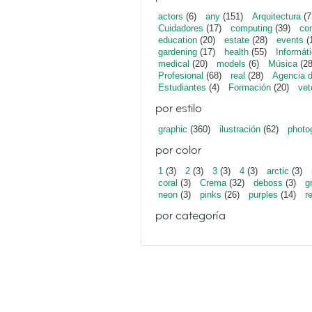
actors
(6)
any
(151)
Arquitectura
(7
Cuidadores
(17)
computing
(39)
con
education
(20)
estate
(28)
events
(
gardening
(17)
health
(55)
Informát
medical
(20)
models
(6)
Música
(28
Profesional
(68)
real
(28)
Agencia 
Estudiantes
(4)
Formación
(20)
vet
por estilo
graphic
(360)
ilustración
(62)
photo
por color
1
(3)
2
(3)
3
(3)
4
(3)
arctic
(3)
coral
(3)
Crema
(32)
deboss
(3)
g
neon
(3)
pinks
(26)
purples
(14)
r
por categoría