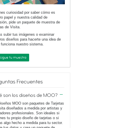
enes curiosidad por saber cómo es
ro papel y nuestra calidad de
sión, pide un paquete de muestra de
tas de Visita.
s subir tus imágenes o examinar
ros diseños para hacerte una idea de
funciona nuestro sistema.
sigue tu muestra
guntas Frecuentes
é son los diseños de MOO?
iseños MOO son paquetes de Tarjetas
sita diseñados a medida por artistas y
adores profesionales. Son ideales si
enes tu propio diseño de tarjetas o si
s algo hecho a medida para tu sector.
e tus datos y crea un paquete de