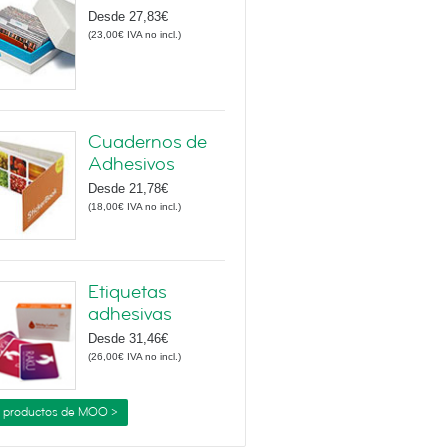
Desde
27,83€
(
23,00€
IVA no incl.
)
Cuadernos de
Adhesivos
Desde
21,78€
(
18,00€
IVA no incl.
)
Etiquetas
adhesivas
Desde
31,46€
(
26,00€
IVA no incl.
)
 productos de MOO >