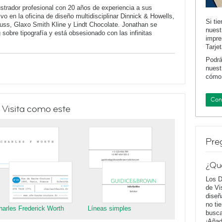
strador profesional con 20 años de experiencia a sus
vo en la oficina de diseño multidisciplinar Dinnick & Howells,
Si ti
auss, Glaxo Smith Kline y Lindt Chocolate. Jonathan se
nuest
g sobre tipografía y está obsesionado con las infinitas
impre
Tarje
Podrá
nuest
cómo 
Con
 Visita como este
Pre
¿Qu
Los D
de Vi
diseñ
no ti
harles Frederick Worth
Líneas simples
busca
¡Añad