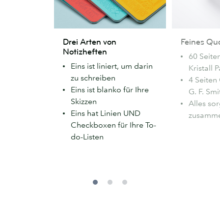
Drei
Feines
Drei Arten von
Feines Qua
Arten
Qualitätspapi
Notizheften
60 Seit
von
Eins ist liniert, um darin
Kristall 
Notizheften
zu schreiben
4 Seiten
Eins ist blanko für Ihre
G. F. Smi
Skizzen
Alles sor
Eins hat Linien UND
zusamm
Checkboxen für Ihre To-
do-Listen