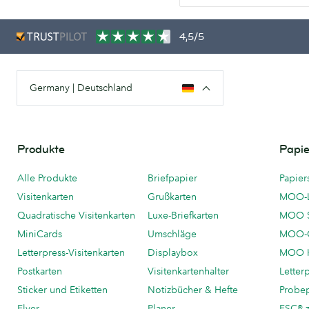
4,5/5
Germany | Deutschland
Produkte
Papie
Alle Produkte
Briefpapier
Papier
Visitenkarten
Grußkarten
MOO-
Quadratische Visitenkarten
Luxe-Briefkarten
MOO 
MiniCards
Umschläge
MOO-C
Letterpress-Visitenkarten
Displaybox
MOO K
Postkarten
Visitenkartenhalter
Letter
Sticker und Etiketten
Notizbücher & Hefte
Probe
Flyer
Planer
FSC®-ze