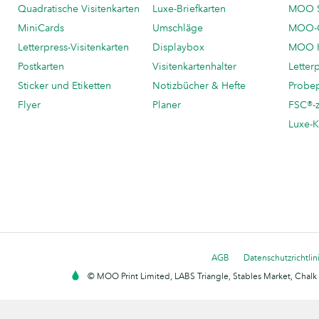
Quadratische Visitenkarten
Luxe-Briefkarten
MOO 
MiniCards
Umschläge
MOO-C
Letterpress-Visitenkarten
Displaybox
MOO K
Postkarten
Visitenkartenhalter
Letter
Sticker und Etiketten
Notizbücher & Hefte
Probe
Flyer
Planer
FSC®-ze
Luxe-K
AGB
Datenschutzrichtlin
© MOO Print Limited, LABS Triangle, Stables Market, Cha