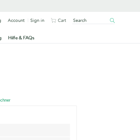
g
Account
Sign in
Cart
g
Hilfe & FAQs
.
echner