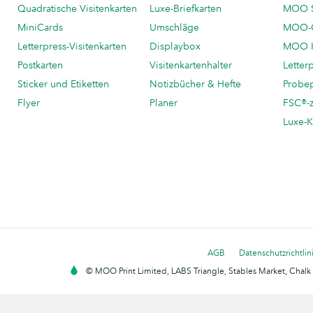
Quadratische Visitenkarten
Luxe-Briefkarten
MOO 
MiniCards
Umschläge
MOO-C
Letterpress-Visitenkarten
Displaybox
MOO K
Postkarten
Visitenkartenhalter
Letter
Sticker und Etiketten
Notizbücher & Hefte
Probe
Flyer
Planer
FSC®-ze
Luxe-K
AGB
Datenschutzrichtlin
© MOO Print Limited, LABS Triangle, Stables Market, Cha