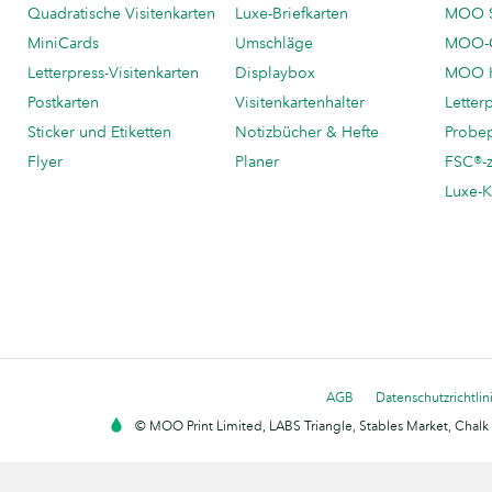
Quadratische Visitenkarten
Luxe-Briefkarten
MOO 
MiniCards
Umschläge
MOO-C
Letterpress-Visitenkarten
Displaybox
MOO K
Postkarten
Visitenkartenhalter
Letter
Sticker und Etiketten
Notizbücher & Hefte
Probe
Flyer
Planer
FSC®-ze
Luxe-K
AGB
Datenschutzrichtlin
© MOO Print Limited, LABS Triangle, Stables Market, Cha