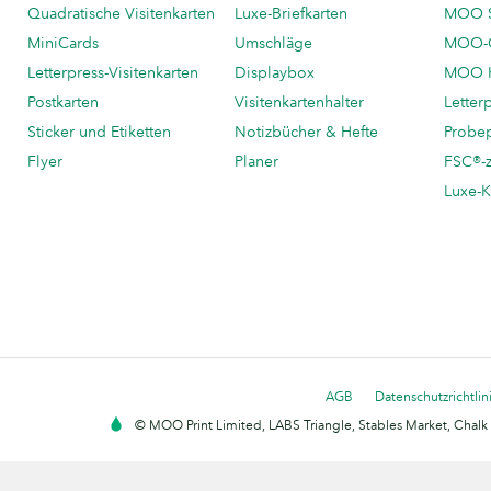
Quadratische Visitenkarten
Luxe-Briefkarten
MOO 
MiniCards
Umschläge
MOO-C
Letterpress-Visitenkarten
Displaybox
MOO K
Postkarten
Visitenkartenhalter
Letter
Sticker und Etiketten
Notizbücher & Hefte
Probe
Flyer
Planer
FSC®-ze
Luxe-K
AGB
Datenschutzrichtlin
© MOO Print Limited, LABS Triangle, Stables Market, Cha